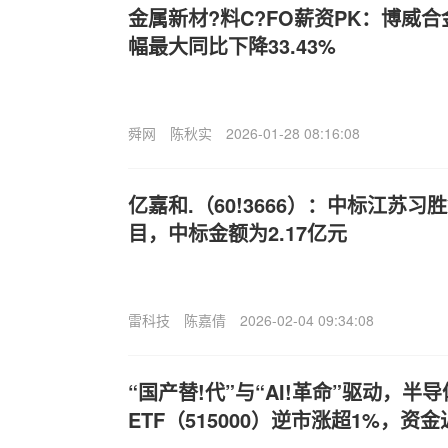
金属新材?料C?FO薪资PK：博威合
幅最大同比下降33.43%
舜网
陈秋实
2026-01-28 08:16:08
亿嘉和.（60!3666）：中标江苏
目，中标金额为2.17亿元
雷科技
陈嘉倩
2026-02-04 09:34:08
“国产替!代”与“AI!革命”驱动，
ETF（515000）逆市涨超1%，资