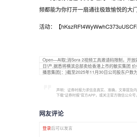
频都能为你打开一扇通往极致愉悦的大
活动：【
hKszRFt4WyWwhC373uUSCF
Open—AI取;消Sora 2视频工具邀请码限制，
日!产,据悉将横滨总部卖给香港上市的敏实集团 价格
播恩集团{：}截至2025年11月30日公司股东户数为
声明：证券时报力求信息真实、准确，文章提及内
下载“证券时报”官方APP，或关注官方微信公众
网友评论
登录
后可以发言