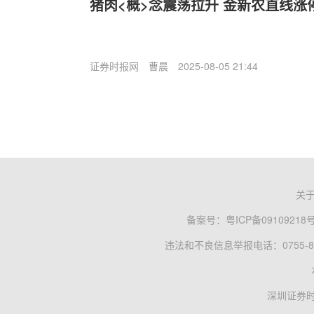
猪肉<概>念震荡拉升 金新农直线涨
证券时报网
曹晨
2025-08-05 21:44
关
备案号：
粤ICP备09109218
违法和不良信息举报电话：0755-83
深圳证券