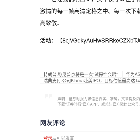
激情的每一帧高清定格之中。每一次下
高致敬。
活动：【
8cjVGdkyAuHwSRRkeCZXbTJ
特朗普.称见普京将是一次“试探性会晤”
华为A
瑞典支付.公司Klarna赴美IPO，目标估值最高达1
声明：证券时报力求信息真实、准确，文章提及内
下载“证券时报”官方APP，或关注官方微信公众
网友评论
登录
后可以发言