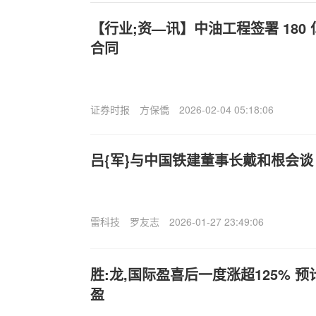
【行业;资—讯】中油工程签署 180
合同
证券时报
方保僑
2026-02-04 05:18:06
吕{军}与中国铁建董事长戴和根会谈
雷科技
罗友志
2026-01-27 23:49:06
胜:龙,国际盈喜后一度涨超125% 
盈