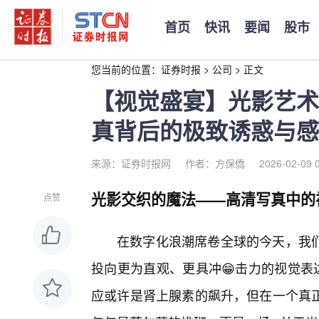
首页
快讯
要闻
股市
您当前的位置：
证券时报
>
公司
>
正文
【视觉盛宴】光影艺术
真背后的极致诱惑与感
来源：证券时报网
作者：方保僑
2026-02-09 
光影交织的魔法——高清写真中的
点赞
在数字化浪潮席卷全球的今天，我
投向更为直观、更具冲😁击力的视觉表
应或许是肾上腺素的飙升，但在一个真正