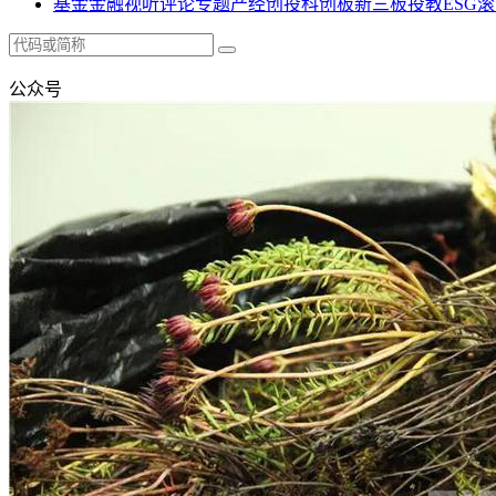
基金
金融
视听
评论
专题
产经
创投
科创板
新三板
投教
ESG
滚
公众号