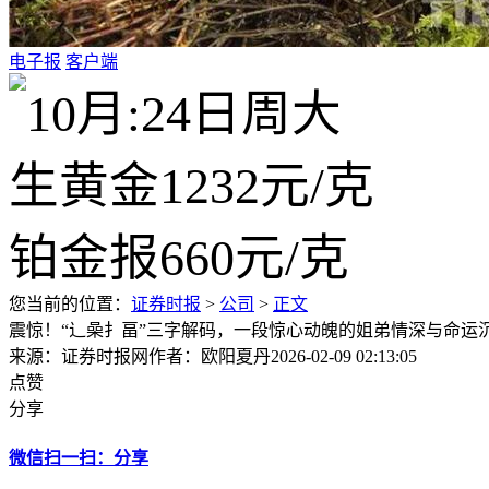
电子报
客户端
您当前的位置：
证券时报
>
公司
>
正文
震惊！“辶喿扌畐”三字解码，一段惊心动魄的姐弟情深与命运
来源：证券时报网
作者：欧阳夏丹
2026-02-09 02:13:05
点赞
分享
微信扫一扫：分享