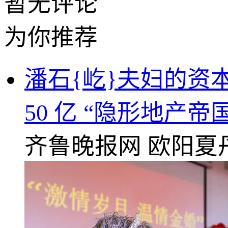
暂无评论
为你推荐
潘石{屹}夫妇的资本
50 亿 “隐形地产帝国
齐鲁晚报网
欧阳夏