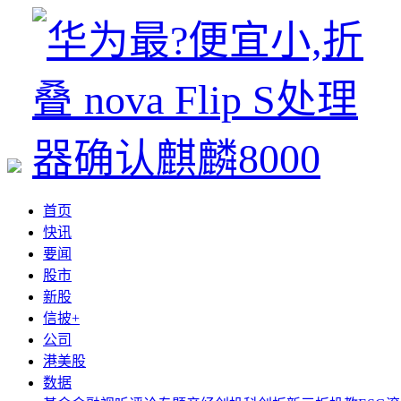
首页
快讯
要闻
股市
新股
信披+
公司
港美股
数据